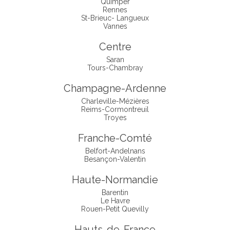
Quimper
Rennes
St-Brieuc- Langueux
Vannes
Centre
Saran
Tours-Chambray
Champagne-Ardenne
Charleville-Mézières
Reims-Cormontreuil
Troyes
Franche-Comté
Belfort-Andelnans
Besançon-Valentin
Haute-Normandie
Barentin
Le Havre
Rouen-Petit Quevilly
Hauts-de-France