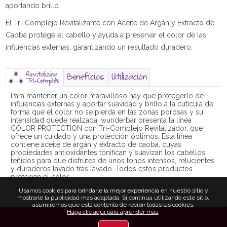
aportando brillo.
El Tri-Complejo Revitalizante con Aceite de Argán y Extracto de
Caoba protege el cabello y ayuda a preservar el color de las
influencias externas, garantizando un resultado duradero.
Revitalizing
Beneficios
Utilización
Tri-Complex
Para mantener un color maravilloso hay que protegerlo de
influencias externas y aportar suavidad y brillo a la cutícula de
forma que el color no se pierda en las zonas porosas y su
intensidad quede realzada. wunderbar presenta la línea
COLOR PROTECTION con Tri-Complejo Revitalizador, que
ofrece un cuidado y una protección óptimos. Esta línea
contiene aceite de argán y extracto de caoba, cuyas
propiedades antioxidantes tonifican y suavizan los cabellos
teñidos para que disfrutes de unos tonos intensos, relucientes
y duraderos lavado tras lavado. Todos estos productos
protegen el color.
Usamos cookies para brindarle la mejor experiencia en nuestro sitio y
mostrarle la publicidad mas adaptada. Si continúa utilizando este sitio,
asumiremos que está contento de recibir todas las cookies.
Haga clic aquí para aprender más
.
© 2024 Wunderbar • Vigox bvba, B-9000 Gent, Bélgica •
AVISO
LEGAL