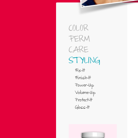
COLOR
PERM
CARE
STYLING
Fix-It
Finish-It
Power-Up
Volume-Up
Protect-It
Gloss-It