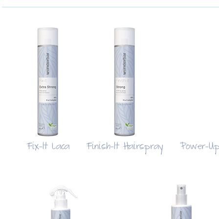
Fix-It Laca
Finish-It Hairspray
Power-Up