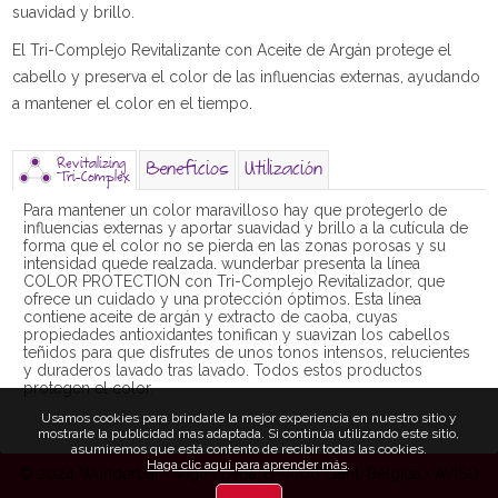
suavidad y brillo.
El Tri-Complejo Revitalizante con Aceite de Argán protege el
cabello y preserva el color de las influencias externas, ayudando
a mantener el color en el tiempo.
Revitalizing
Beneficios
Utilización
Tri-Complex
Para mantener un color maravilloso hay que protegerlo de
influencias externas y aportar suavidad y brillo a la cutícula de
forma que el color no se pierda en las zonas porosas y su
intensidad quede realzada. wunderbar presenta la línea
COLOR PROTECTION con Tri-Complejo Revitalizador, que
ofrece un cuidado y una protección óptimos. Esta línea
contiene aceite de argán y extracto de caoba, cuyas
propiedades antioxidantes tonifican y suavizan los cabellos
teñidos para que disfrutes de unos tonos intensos, relucientes
y duraderos lavado tras lavado. Todos estos productos
protegen el color.
Usamos cookies para brindarle la mejor experiencia en nuestro sitio y
mostrarle la publicidad mas adaptada. Si continúa utilizando este sitio,
asumiremos que está contento de recibir todas las cookies.
Haga clic aquí para aprender más
.
© 2024 Wunderbar • Vigox bvba, B-9000 Gent, Bélgica •
AVISO
LEGAL